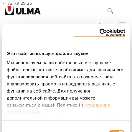
7 7172 79 29 25
Главная
Contacts
Этот сайт использует файлы «куки»
CONTACTS
Мы используем наши собственные и сторонние
файлы cookie, которые необходимы для правильного
функционирования веб-сайта это позволяет нам
Центральный регион
анализировать просмотр и предлагать различные
ТОО «Ульма Опалубка Казахстан»
функции на веб-сайте. Для получения
010012, Казахстан, Астана
дополнительной информации вы можете
ул. Буйрат 55, oфис 208
ознакомиться с нашей Политикой в
отношении
+ 7 717 279 29 25
файлов cookie
.
Чтобы принять все файлы cookie, нажмите ПРИНЯТЬ
Евгений Чучалов
ВСЕ. Пожалуйста, выберите конкретные файлы
Выбор